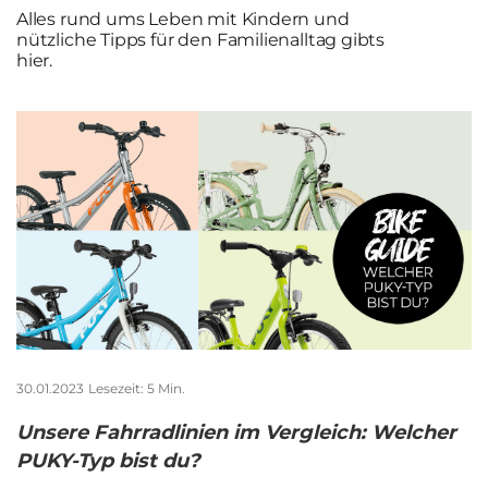
Alles rund ums Leben mit Kindern und
Downloadbereich
nützliche Tipps für den Familienalltag gibts
hier.
Pressebereich
30.01.2023
Lesezeit: 5 Min.
Unsere Fahrradlinien im Vergleich: Welcher
PUKY-Typ bist du?