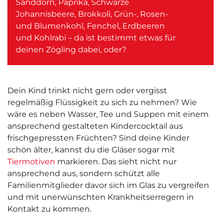
Sanddorn, Paprika, Schwarze
Johannisbeere, Brokkoli, Grün-, Rosen-
und Blumenkohl, Fenchel, Erdbeeren
und Kohlrabi – da ist bestimmt etwas für
deinen Zögling dabei, oder?
Dein Kind trinkt nicht gern oder vergisst
regelmäßig Flüssigkeit zu sich zu nehmen? Wie
wäre es neben Wasser, Tee und Suppen mit einem
ansprechend gestalteten Kindercocktail aus
frischgepressten Früchten? Sind deine Kinder
schön älter, kannst du die Gläser sogar mit
Tiermotiven
markieren. Das sieht nicht nur
ansprechend aus, sondern schützt alle
Familienmitglieder davor sich im Glas zu vergreifen
und mit unerwünschten Krankheitserregern in
Kontakt zu kommen.