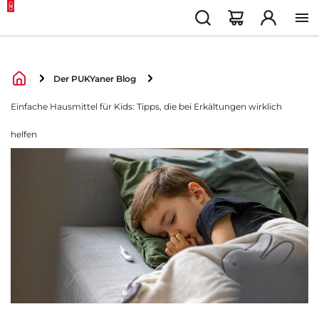
Suche
Warenkorb
Konto
Der PUKYaner Blog
Produkte
Service
Über uns
Einfache Hausmittel für Kids: Tipps, die bei Erkältungen wirklich
Fahrzeuge
Garantie
Über PUKY
helfen
Zubehör
FAQ
Qualitätsversprechen
Ersatzteile
Ratgeber
Karriere
Retoure