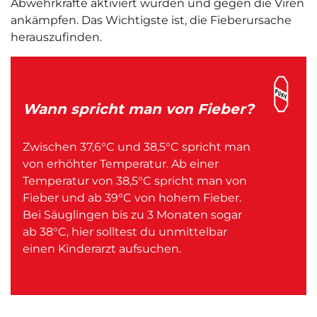
Abwehrkräfte aktiviert wurden und gegen die Viren
ankämpfen. Das Wichtigste ist, die Fieberursache
herauszufinden.
Wann spricht man von Fieber?
Zwischen 37,6°C und 38,5°C spricht man
von erhöhter Temperatur. Ab einer
Temperatur von 38,5°C spricht man von
Fieber und ab 39°C von hohem Fieber.
Bei Säuglingen bis zu 3 Monaten sogar
ab 38°C, hier solltest du unmittelbar
einen Kinderarzt aufsuchen.