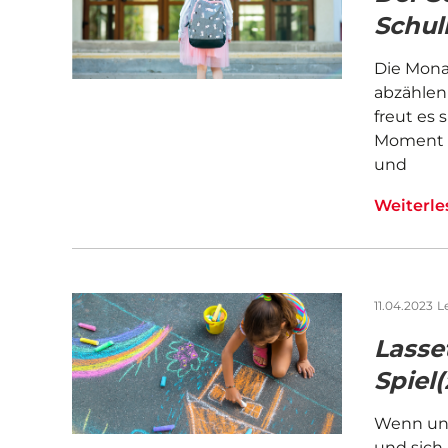
Schul
Die Mona
abzählen
freut es 
Moment w
und
Weiterl
11.04.2023
L
Lasse
Spiel
Wenn uns
und sich