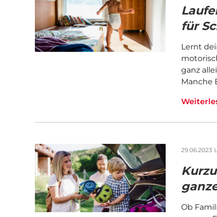
Laufe
für Sc
Lernt dei
motorisc
ganz alle
Manche B
Weiterl
29.06.2023
L
Kurzur
ganze
Ob Famil