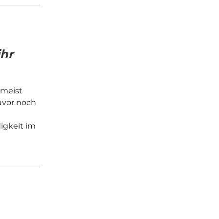
ihr
 meist
uvor noch
igkeit im