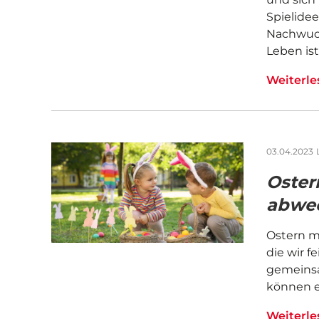
Spielide
Nachwuch
Leben ist
Weiterl
03.04.2023
Ostern
abwec
Ostern mi
die wir f
gemeinsa
können e
Weiterl