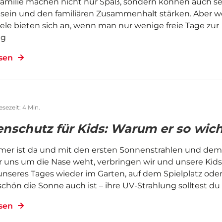
amilie machen nicht nur Spaß, sondern können auch s
h sein und den familiären Zusammenhalt stärken. Aber w
ele bieten sich an, wenn man nur wenige freie Tage zur
ng
esen
esezeit: 4 Min.
nschutz für Kids: Warum er so wicht
er ist da und mit den ersten Sonnenstrahlen und de
r uns um die Nase weht, verbringen wir und unsere Kids
unseres Tages wieder im Garten, auf dem Spielplatz ode
chön die Sonne auch ist – ihre UV-Strahlung solltest d
esen