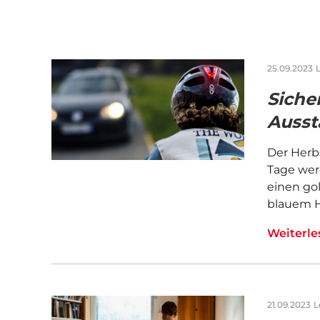
25.09.2023
L
Siche
Ausst
Der Herbs
Tage wer
einen go
blauem Hi
Weiterl
21.09.2023
L