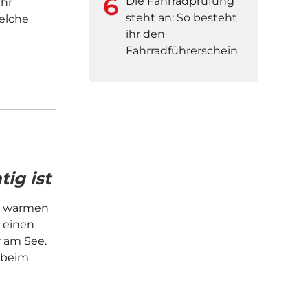
Die Fahrradprüfung
ehr
steht an: So besteht
elche
ihr den
Fahrradführerschein
ig ist
m warmen
 einen
r am See.
u beim