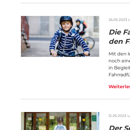
26.05.2023
L
Die F
den F
Mit den 
noch ein
in Beglei
Fahrradf
Weiterl
12.05.2023
L
Der S