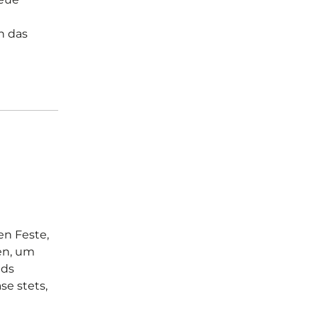
n das
en Feste,
men, um
ids
e stets,