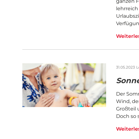
ganzen F
lehrreic
Urlaubszi
Verfügu
Weiterl
31.05.2023
L
Sonne
Der Somm
Wind, de
Großteil 
Doch so s
Weiterl