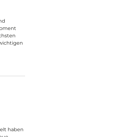
and
 Moment
ächsten
wichtigen
ielt haben
neue